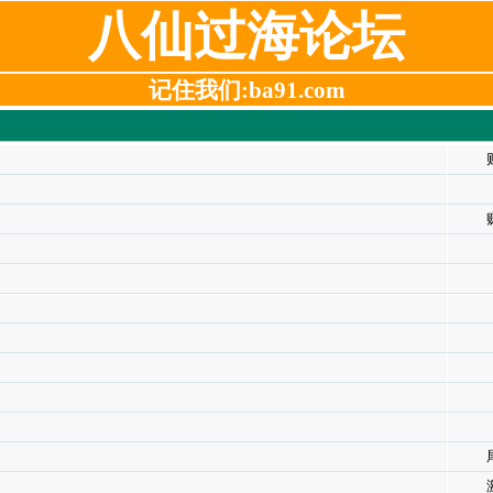
八仙过海论坛
记住我们:ba91.com