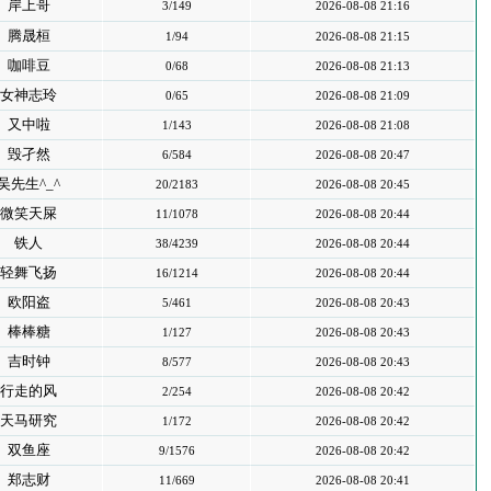
岸上哥
3/149
2026-08-08 21:16
腾晟桓
1/94
2026-08-08 21:15
咖啡豆
0/68
2026-08-08 21:13
女神志玲
0/65
2026-08-08 21:09
又中啦
1/143
2026-08-08 21:08
毁孑然
6/584
2026-08-08 20:47
吴先生^_^
20/2183
2026-08-08 20:45
微笑天屎
11/1078
2026-08-08 20:44
铁人
38/4239
2026-08-08 20:44
轻舞飞扬
16/1214
2026-08-08 20:44
欧阳盗
5/461
2026-08-08 20:43
棒棒糖
1/127
2026-08-08 20:43
吉时钟
8/577
2026-08-08 20:43
行走的风
2/254
2026-08-08 20:42
天马研究
1/172
2026-08-08 20:42
双鱼座
9/1576
2026-08-08 20:42
郑志财
11/669
2026-08-08 20:41