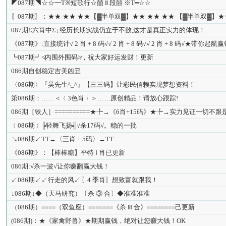
◤087期◥☆☆━T※短歌行☆囍 Ⅱ 段囍 ※T━☆☆
〖087期〗：★★ ★★ ★★【▓半单双▓】★★ ★★ ★★ 【▓半单双▓】★
087期Σ六肖中Σ↓经历长期实战仍立于不败,这才是真正实力的体现！
《087期》:直接统计√ 2 肖 + 8 码√√ 2 肖 + 8 码√√ 2 肖 + 8 码√★
┗087期┛≮内围外围码≯，祝大家好运发财！更新
086期自创稳定吉美凶丑
〈086期〉『吴先生^_^』【三三码】让彩民信赖实现梦想资料！
第086期：……＜﹛3色肖﹜＞……原创精品！请放心跟踪!
086期［铁人］==========★╄→《6肖+15码》★╄→实力见证一切不
﹛086期﹜╠轻舞飞扬╣√杀17码√。稳的一批
↘086期↙TT→〈三肖 + 5码〉←TT
《086期》：【棒棒糖】平特 Ⅰ 肖已更新
086期:√杀一波√让你赚翻赢大钱！
↙086期↙↙行走的风↙〖4 季肖〗想致富就跟我！
↓086期↓◆（天马研究）〔杀 ③ 合〕◆准准准准
（086期）≡≡≡≡（双鱼座）≡≡≡≡≡≡≡《杀 Ⅲ 合》≡≡≡≡≡≡≡≡己更新
(086期)：★《家禽野兽》★期期赢钱，绝对让您赚大钱！OK