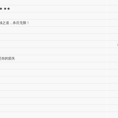
★ ★★
带你起航赢钱之道，杀庄无限！
跟是你的损失