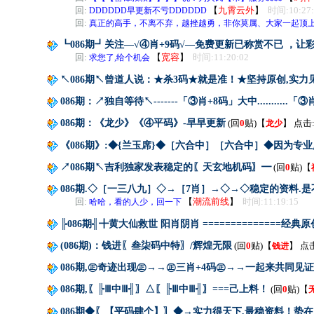
回:
【
九霄云外
】
时间:10:27:
DDDDDD早更新不亏DDDDDD
回:
真正的高手，不离不弃，越挫越勇，非你莫属、大家一起顶
┗086期┛关注—√④肖+9码√—免费更新已称赏不已 ，让
回:
【
宽容
】
时间:11:20:02
求您了,给个机会
↖086期↖曾道人说：★杀3码★就是准！★坚持原创,实力
086期：↗独自等待↖-------「③肖+8码」大中...........
086期：《龙少》《④平码》-早早更新
(回
0
贴)
【
】
点击
龙少
《086期》:◆{兰玉席}◆［六合中］［六合中］◆因为专
↗086期↖吉利独家发表稳定的〖天玄地机码〗━
(回
0
贴)
【
086期.◇［一三八九］◇→［7肖］→◇→◇稳定的资料.
回:
【
潮流前线
】
时间:11:19:15
哈哈，看的人少，回一下
╠086期╣╋黄大仙救世 阳肖阴肖 ==============经
(086期)：钱进〖叁柒码中特〗/辉煌无限
(回
0
贴)
【
】
点击
钱进
086期,㊣奇迹出现㊣→→㊣三肖+4码㊣→→一起来共同见
086期,〖╠Ⅲ中Ⅲ╣〗△〖╠Ⅲ中Ⅲ╣〗===己上料！
(回
0
贴)
【
086期◆〖【平码肆个】〗◆→实力得天下,最稳资料！势