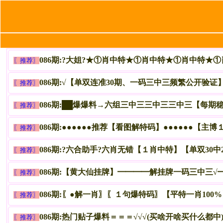
086期:?大姐?★①肖中特★①肖中特★①肖中特
〖推荐〗
086期:√【单双连准30期、一码三中三频繁公开验
〖推荐〗
086期:██爆爆料→六组三中三三中三三中三【每期稳赢
〖推荐〗
086期:●●●●●●推荐【看图解特码】●●●●●●【主博
〖推荐〗
086期:?六合助手?六肖无错【１肖中特】【单双30
〖推荐〗
086期:【黄大仙挂牌】━━━━解挂牌一码三中三
〖推荐〗
086期:〖●解一肖〗〖１句爆特码〗【平特一肖10
〖推荐〗
086期:热门贴子爆料＝＝＝√√√(买啥开啥买什么都
〖推荐〗