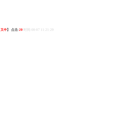
】
点击:
20
时间:08-07 11:21:29
了又中