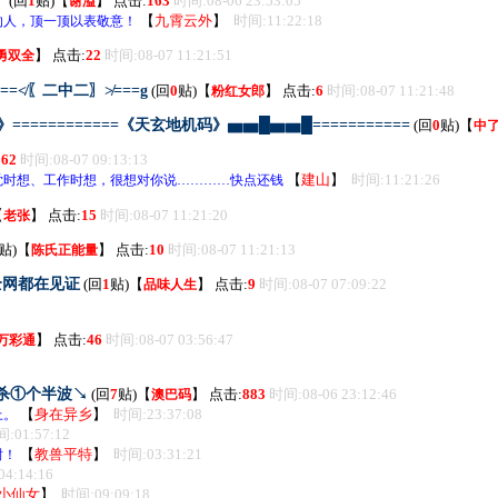
。
(回
1
贴)
【
】
点击:
163
时间:08-06 23:53:05
谢溢
【
九霄云外
】
时间:11:22:18
的人，顶一顶以表敬意！
】
点击:
22
时间:08-07 11:21:51
勇双全
==≮〖二中二〗≯===g
(回
0
贴)
【
】
点击:
6
时间:08-07 11:21:48
粉红女郎
===========《天玄地机码》▅▅█▅▅█===========
(回
0
贴)
【
中
162
时间:08-07 09:13:13
【
建山
】
时间:11:21:26
觉时想、工作时想，很想对你说…………快点还钱
【
】
点击:
15
时间:08-07 11:21:20
老张
贴)
【
】
点击:
10
时间:08-07 11:21:13
陈氏正能量
全网都在见证
(回
1
贴)
【
】
点击:
9
时间:08-07 07:09:22
品味人生
】
点击:
46
时间:08-07 03:56:47
万彩通
杀①个半波↘
(回
7
贴)
【
】
点击:
883
时间:08-06 23:12:46
澳巴码
【
身在异乡
】
时间:23:37:08
上。
:01:57:12
【
教兽平特
】
时间:03:31:21
谢！
4:14:16
小仙女
】
时间:09:09:18