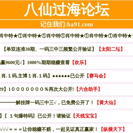
八仙过海论坛
记住我们:ba91.com
★①肖中特★①肖中特★①肖中特①肖中特★①肖中特★①肖中特★
证】【单双连准30期、一码三中三频繁公开验证】
【太阳二坛】
9600元√】1000%期期稳赚查看
【欢乐】
１肖.１码.主博１肖.１码】●●●●●●已公开
【赛马会】
中29】1０００００００％再次大公开!
【六合助手】
√━━━━解挂牌一码三中三√，已免费公开了！
【黄大仙】
0%】〖１句爆特码〗已公开！请验证
【天线宝宝】
中)√√√＝＝＝让你稳赚不赔，一起见证真正赢家！
【纵横天下】