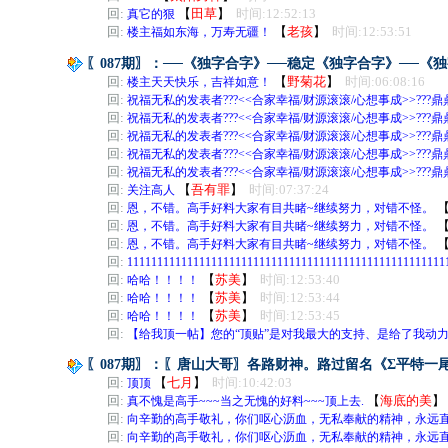
回:
【
田草
】
时间:12:52:13
真它的狠
回:
【
老孩
】
时间:12:53:51
楼主福如东海，万寿无疆！
〖087期〗：──《独字合字》──稳定《独字合字》──《独
回:
【
野菊花
】
时间:06:08:16
楼主天天快乐，吉祥如意！
回:
祝福无私的发表者???<<合家幸福/财源滚滚/心想事成>>???
回:
祝福无私的发表者???<<合家幸福/财源滚滚/心想事成>>???
回:
祝福无私的发表者???<<合家幸福/财源滚滚/心想事成>>???
回:
祝福无私的发表者???<<合家幸福/财源滚滚/心想事成>>???
回:
祝福无私的发表者???<<合家幸福/财源滚滚/心想事成>>???
回:
【
吾有罪
】
时间:07:37:24
关注高人
回:
恩，不错。高手好料大家有目共睹~继续努力，对错不怪。
回:
恩，不错。高手好料大家有目共睹~继续努力，对错不怪。
回:
恩，不错。高手好料大家有目共睹~继续努力，对错不怪。
回:
11111111111111111111111111111111111111111111111111111
回:
【
苏美
】
时间:12:53:40
哈哈！！！！
回:
【
苏美
】
时间:12:53:44
哈哈！！！！
回:
【
苏美
】
时间:12:53:45
哈哈！！！！
回:
【给我顶一帖】您的“顶贴”是对我最大的支持、是给了我动力、是我继
〖087期〗：〖唐山大哥〗各路财神。路过留名《Σ平特一
回:
【
七月
】
时间:10:42:03
顶顶
回:
【
海底的美
】
真不愧是高手~~~当之无愧的好料~~~顶上去.
回:
向辛勤的高手敬礼，你们呕心沥血，无私奉献的精神，永远
回:
向辛勤的高手敬礼，你们呕心沥血，无私奉献的精神，永远