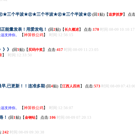
★㊣★三个半波★㊣★三个半波★㊣★三个半波★㊣
(回
1
贴)
【
】
点击
追梦抓梦
，用正能量发表！用爱发电！
(回
2
贴)
【
】
点击:
170
时间:08-09 10:10:17
长久概述
【
神算铁公鸡
】
时间:12:56:15
永远支持你。
》》》
(回
5
贴)
【
】
点击:
417
时间:08-09 11:23:05
买码中奖
康
】
时间:12:33:50
最早,已更新！！连准多期
(回
4
贴)
【
】
点击:
573
时间:08-09 07:43:0
江西人四肖
【
神算铁公鸡
】
时间:12:56:07
永远支持你。
路！
(回
1
贴)
【
】
点击:
106
时间:08-09 07:20:13
金钢钻
:
242
时间:08-09 09:30:38