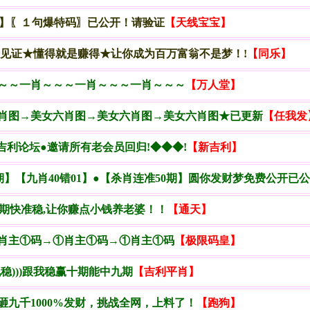
0%】〖１句爆特码〗已公开！请验证
【天线宝宝】
实力见证★懂得就是赚得★让你成为百万富翁不是梦！!
【同乐】
肖～～～一肖～～～一肖～～～一肖～～～
【万人堂】
六肖图→美女六肖图→美女六肖图→美女六肖图★已更新
【任我发
新吉利论坛●邀请所有老会员回归!◆◆◆!
【新吉利】
50期】【九肖40错01】●【杀肖连准50期】圆你发财梦免费公开已
”期期快准稳,让你赚点小钱养老婆！！
【通天】
①肖主①码→①肖主①码→①肖主①码
【极限码皇】
拿九稳)))跟我稳赢十期能中九期
【吉利平肖】
期砸九千1000%发财，挑战全网，上料了！
【跑狗】