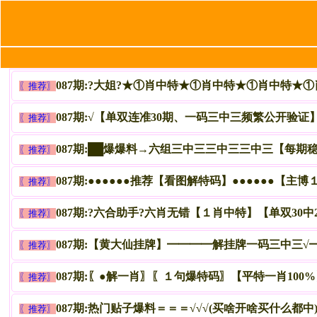
087期:?大姐?★①肖中特★①肖中特★①肖中特
〖推荐〗
087期:√【单双连准30期、一码三中三频繁公开验
〖推荐〗
087期:██爆爆料→六组三中三三中三三中三【每期稳赢
〖推荐〗
087期:●●●●●●推荐【看图解特码】●●●●●●【主博
〖推荐〗
087期:?六合助手?六肖无错【１肖中特】【单双30
〖推荐〗
087期:【黄大仙挂牌】━━━━解挂牌一码三中三
〖推荐〗
087期:〖●解一肖〗〖１句爆特码〗【平特一肖10
〖推荐〗
087期:热门贴子爆料＝＝＝√√√(买啥开啥买什么都
〖推荐〗