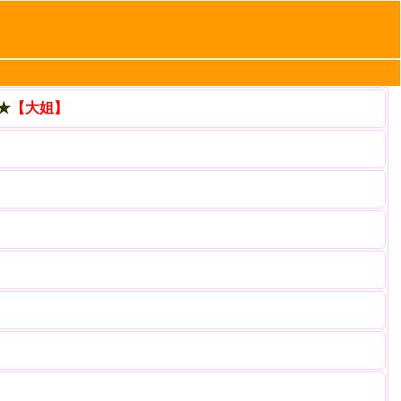
★
【大姐】