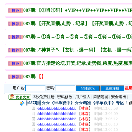
087期:【①肖①码】●VIP●●VIP●●VIP●●VIP●
〖推荐〗
087期:【开奖直播,走势，纪录】【开奖直播,走势
〖推荐〗
087期:→①肖→①肖→①肖→①肖→①肖→①肖→
〖推荐〗
087期:↗神算子↖【玄机→爆一码】【玄机→爆一
〖推荐〗
087期:官方指定论坛,开奖,记录,走势图,跨度,热度,频
〖推荐〗
087期:
【】
〖推荐〗
用户名:
密码:
星
3秒免费注册
|
密码修改
|
用户登入
|
简洁游览
|
安全退出
|
╠087期╣☆☆《半单双中》☆☆精准《半单双中》专区！
(
回:
【
林森
】
时间:13:05:58
dddddddddddddddddddddd
回:
【
林森
】
时间:13:06:09
dddddddddddddddddddddd
回:
【
林森
】
时间:13:06:12
dddddddddddddddddddddd
回:
【
林森
】
时间:13:06:13
dddddddddddddddddddddd
回:
【
林森
】
时间:13:06:15
dddddddddddddddddddddd