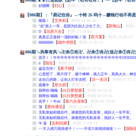
086期:▲▲打造团队【必中〔右肖右肖〕】---【必中〔右
回:
【
封心
】
时间:17:03:11
好困啊
【086期】：『易记住你』→╋特 26 码╋→赚钱行动不
回:
【
艾米莉
】
时间:14:06:40
呱呱！
回:
【
陈海山
】
时间:1
“劣”差人一等，是因为比别人少出了力。
回:
【
玩弄六合
】
时间:13:36:40
D
回:
【
双方案
】
时间:16:08:23
真真正正值得一顶的好帖！顶
回:
【
稳中求胜
】
时间:17:02:45
88888888
086期↘风筝有风↘卍杀①肖卍、卍杀①肖卍(送卍杀①肖卍
回:
高手！！牛牛牛牛牛牛牛牛牛牛牛牛牛牛牛牛牛牛牛DDDDDDDD
回:
【
陆生
】
时间:03:58:02
d
回:
【
果子狸
】
时间:01:47:41
鉴定完毕.!
回:
心里想了，两片痒了，握个棒棒，插入正中，风风火火，棒
回:
【
沃一去沃
】
时间:03:17:2
走自己的路，让别人打车去吧.
回:
【
穿云箭
】
时间:07:47:41
观看中
回:
【
白日梦想家
】
时间:08:59:42
我帮你 喝喝
回:
【
白日梦想家
】
时间:08:59:44
我帮你 喝喝
回:
【
靠六合发财
】
时间:08:59:46
高手！！牛dd
回:
【
善待遇见
】
时间:12:44:25
顶
回:
无私发贴积德后代，谢谢您的无私发表，祝好人一生平安。
回:
无私发贴积德后代，谢谢您的无私发表，祝好人一生平安。
回:
【
吉利玩家
】
时间:13:09:31
牛 逼
回:
【
国际
<<不入虎穴焉得虎子！>><<不买六和焉得致富！>>