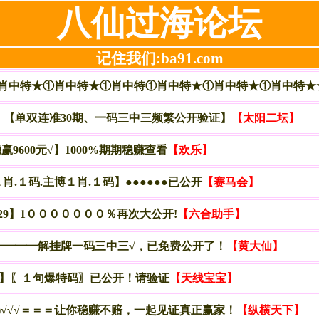
八仙过海论坛
记住我们:ba91.com
★①肖中特★①肖中特★①肖中特①肖中特★①肖中特★①肖中特★
证】【单双连准30期、一码三中三频繁公开验证】
【太阳二坛】
9600元√】1000%期期稳赚查看
【欢乐】
１肖.１码.主博１肖.１码】●●●●●●已公开
【赛马会】
中29】1０００００００％再次大公开!
【六合助手】
√━━━━解挂牌一码三中三√，已免费公开了！
【黄大仙】
0%】〖１句爆特码〗已公开！请验证
【天线宝宝】
中)√√√＝＝＝让你稳赚不赔，一起见证真正赢家！
【纵横天下】