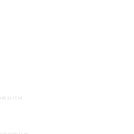
06 22:17:14