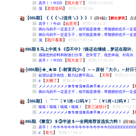
回:
【
我大发了
】
时间:17:05:00
高手！！牛DD
回:
【
老曾送码
】
时间:17:05:04
顶
【086期】《《《↘2连肖↘》》》！
(回
4
贴)
【
】
点击
醉生梦死
回:
【
如意哥
】
时间:07:43:35
高手！！牛dd
回:
骑白马的不一定是王子，他可能是唐僧；带翅膀的也不一定
回:
骑白马的不一定是王子，他可能是唐僧；带翅膀的也不一定
回:
【
我只看看
】
时间:17:05:04
顶
086期＄马上中奖＄《⑤不中》?路还在继续，梦还在期许
回:
感谢您的好料和财迷们分享、您辛苦了、祝您幸福、对高兴
回:
【
我大发了
】
时间:17:04:54
高手！！牛DD
╬086期╬★_★〓【≮财富四少≯】～～原创「大小」～好
回:
【
天明
】
时间:03:25:
欲望以提升热忱，毅力以磨平高山。
回:
【
太懒了
】
时间:08:29:25
d
回:
【
メメメメメメメメ〓专〓顶〓高〓手〓メメメメメメメメ
回:
骑白马的不一定是王子，他可能是唐僧；带翅膀的也不一定
【086期】： ⌒⌒〔￥5肖+12码￥〕⌒〔￥5肖+12码￥〕
回:
【
第三波统计
】
时间:17:04:2
呱呱！呱呱！呱呱！呱呱！
回:
【
メメメメメメメメ〓专〓顶〓高〓手〓メメメメメメメメ
086期.《黎宜》＄③半波＄━全网推荐首选实力料！
(回
3
贴)
回:
高手！！牛牛牛牛牛牛牛牛牛牛牛牛牛牛牛DDDDDDDDDDDD
回:
【
老七
】
时间:17:04:21
d