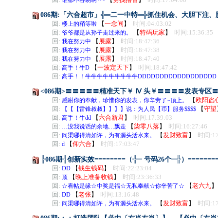
086期:「六合超市」╬═二一中特═╬抓住机会、大胆下注
回:
【
一念间
】
时间:04:03:02
楼上的稍等啦
回:
【
特码玩家
】
时间:15:36:35
爷爷都是从孙子走过来的。
回:
【
展露
】
时间:18:47:36
我在努力中
回:
【
展露
】
时间:18:47:38
我在努力中
回:
【
展露
】
时间:18:47:40
我在努力中
回:
【
一波定天下
】
时间:18:47:42
高手！牛D
回:
高手！！牛牛牛牛牛牛牛牛牛DDDDDDDDDDDDDDDDDD
<086期>〓〓〓〓〓精准天下￥ Ⅳ 头￥〓〓〓〓发表专区
回:
【
欧阳盗
感谢你的奉献，珍惜你的发表，你辛劳了~顶上。
回:
【
守望
【【【雷锋叔叔】】】】说：为人民【币】服务$$$$
回:
【
六合新君
】
时间:17:39:03
高手！牛dd
回:
【
柒零八落
】
时间:16:27:46
…没我说话的余地…飘走
回:
【
发财致富
】
时间:17
问渠哪得清如许，为有源头活水来。
回:
【
仰六合
】
时间:17:03:47
d
╠086期╣创新实效========（╬═ 号码26个═╬）===
回:
【
钱生钱码
】
时间:22:23:04
DD
回:
【
晚上准备收钱
】
时间:23:36:33
顶
回:
【
老六九
】
☆看帖是缘☆中奖是福☆无私奉献☆你辛苦了☆
回:
【
老张
】
时间:13:16:48
DD
回:
【
发财致富
】
时间:17
问渠哪得清如许，为有源头活水来。