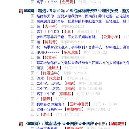
回:
【
念无明
】
时间:17:04:24
高手！！牛dd
086期：精选↙5肖+9码 ↙※包你稳赚资料※理性投资，
回:
结婚那天你一定要来做我的伴，因为我们承诺过要一起走进
回:
感谢您真诚的奉献！把最好的料奉献给大家！轻轻顶上一帖
回:
【
大一生
】
时间:05:24:34
顶
回:
【
土豆
】
时间:05:26:18
高手！！牛DD
回:
【
公孙小子
】
时间
参料不顶非君子也，不为君子嫣能有财。
回:
【
特别号
】
时间:05:53:13
顶
回:
祝：高手财源滚滚来，事事顺利！合家平安！好料顶上、谢
回:
【
多米尼加
】
时间:06:04:22
HOHO~~~~~~
回:
【
如意哥
】
时间:06:08:03
顶
回:
藓花送给你伟大的无私雷锋精神来自四面八方的人潮都在为
回:
【
地球人
】
时间:08:36:34
顶顶
回:
【
好运连年
】
时间:15:35:01
d
回:
【
伦文叙
】
时间:18:21:23
DDD
回:
【
阿炳
】
时间:18:48:28
二个字......厉害...
回:
【
阿炳
】
时间:18:48:48
二个字......厉害...
回:
【
李鹏程
】
时间:18:48:50
高手！牛DD
回:
【
清风
】
时间:16:26:37
d
回:
【
五叶神誉品
】
时间:17:03:09
我很喜欢,太精彩了
回:
【
勇拽撸管
】
时间:17:04:12
谁都不容易啊 ~~
回:
【
老七
】
时间:17:04:13
d
《086期》: 城南花开 ☆◆四段☆◆四段
(回
1
贴)
【
】
城南花开
回:
【
勇拽撸管
】
时间:17:04:08
谁都不容易啊 ~~