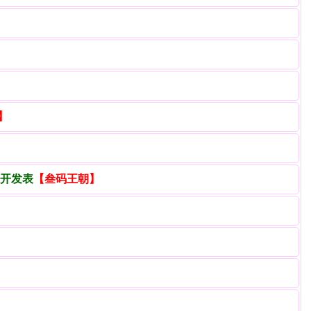
】
公开发表
【叁码王朝】