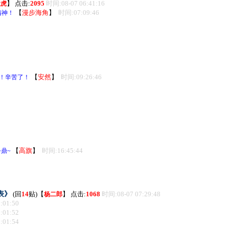
】
点击:
2095
时间:08-07 06:41:16
猛虎
【
漫步海角
】
时间:07:09:46
精神！
【
安然
】
时间:09:26:46
！辛苦了！
【
高旗
】
时间:16:45:44
~鼎~
表》
(回
14
贴)
【
】
点击:
1068
时间:08-07 07:29:48
杨二郎
:01:50
:01:52
:01:54