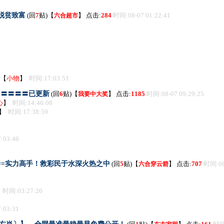
、脱贫致富
(回
7
贴)
【
】
点击:
284
时间:08-07 01:22:41
六合超市
【
小物
】
时间:17:03:51
〓〓〓〓〓已更新
(回
6
贴)
【
】
点击:
1185
时间:08-07 09:29:25
我要中大奖
心
】
时间:14:46:08
】
时间:17:38:59
:03:46
======实力高手！救彩民于水深火热之中
(回
5
贴)
【
】
点击:
707
时间:08-
六合穿云箭
时间:03:27:26
:03:31