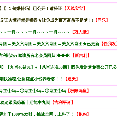
0%】〖１句爆特码〗已公开！请验证
【天线宝宝】
实力见证★懂得就是赚得★让你成为百万富翁不是梦！!
【同乐】
肖～～～一肖～～～一肖～～～一肖～～～
【万人堂】
六肖图→美女六肖图→美女六肖图→美女六肖图★已更新
【任我发
新吉利论坛●邀请所有老会员回归!◆◆◆!
【新吉利】
50期】【九肖40错01】●【杀肖连准50期】圆你发财梦免费公开已
”期期快准稳,让你赚点小钱养老婆！！
【通天】
①肖主①码→①肖主①码→①肖主①码
【极限码皇】
拿九稳)))跟我稳赢十期能中九期
【吉利平肖】
期砸九千1000%发财，挑战全网，上料了！
【跑狗】