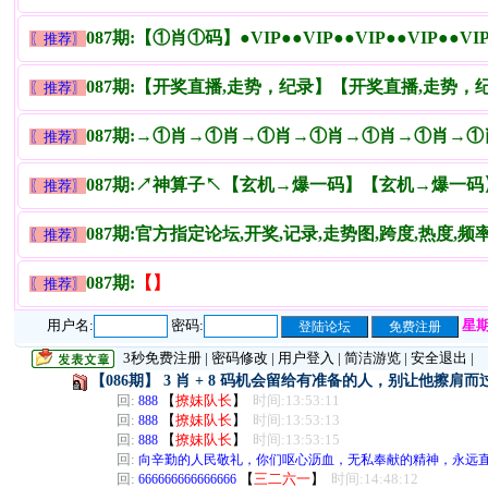
087期:【①肖①码】●VIP●●VIP●●VIP●●VIP●
〖推荐〗
087期:【开奖直播,走势，纪录】【开奖直播,走势
〖推荐〗
087期:→①肖→①肖→①肖→①肖→①肖→①肖→
〖推荐〗
087期:↗神算子↖【玄机→爆一码】【玄机→爆一
〖推荐〗
087期:官方指定论坛,开奖,记录,走势图,跨度,热度,频
〖推荐〗
087期:
【】
〖推荐〗
用户名:
密码:
星
3秒免费注册
|
密码修改
|
用户登入
|
简洁游览
|
安全退出
|
【086期】 3 肖 + 8 码机会留给有准备的人，别让他擦肩而
回:
【
撩妹队长
】
时间:13:53:11
888
回:
【
撩妹队长
】
时间:13:53:13
888
回:
【
撩妹队长
】
时间:13:53:15
888
回:
向辛勤的人民敬礼，你们呕心沥血，无私奉献的精神，永远
回:
【
三二六一
】
时间:14:48:12
666666666666666