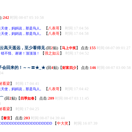
:
242
时间:08-07 05:10:58
【
八表哥
】
时间:17:04:56
是天使，妈妈说，那是鸟人。
【
八表哥
】
时间:17:04:58
是天使，妈妈说，那是鸟人。
、云高天遥远，至少看得见
(回
2
贴)
【
】
点击:
155
时间:08-07 09:01:27
马上中奖
【
强之如云
】
时间:17:04:52
、错不怪、谢谢！顶顶顶！
日子会回来的！～～〓★_★
(回
4
贴)
【
】
点击:
146
时间:08-07 03:00:58
财富四少
04
耐看梁
】
时间:17:04:41
【
八表哥
】
时间:17:04:42
是天使，妈妈说，那是鸟人。
⌒⌒
(回
2
贴)
【
】
点击:
209
时间:08-07 03:11:45
四季如春
3
耐看梁
】
时间:17:04:25
【
】
点击:
203
时间:08-07 04:39:44
黎宜
【
中大奖
】
时间:16:07:39
DDDDDDDDDDDDDDDDDD